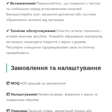
✔ Встановлення:
Переконайтесь, що поверхня є чистою
та стабільною перед встановленням панелей.
Використовуйте клеї, механічні кріплення або системи
обрамлення залежно від програми.
✔ Технічне обслуговування:
Очистіть м’якою тканиною і
м'яким миючим засобом. Уникайте абразивних матеріалів,
які можуть пошкодити покриття з зерна з дерева.
Регулярне очищення підтримуватиме свою естетичну
привабливість.
Замовлення та налаштування
📦 MOQ:
400 аркушів на замовлення
📦 Налаштування:
Наявні розміри, візерунки з зерна та
поверхневі обробки
📦 Упаковка:
Захисна плівка, дерев’яний піддон або