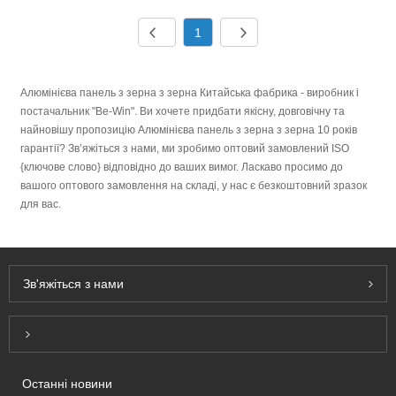
ідеальним вибором для сучасних архітектурних та
1
декоративних проектів.
Алюмінієва панель з зерна з зерна Китайська фабрика - виробник і
постачальник "Be-Win". Ви хочете придбати якісну, довговічну та
найновішу пропозицію Алюмінієва панель з зерна з зерна 10 років
гарантії? Зв’яжіться з нами, ми зробимо оптовий замовлений ISO
{ключове слово} відповідно до ваших вимог. Ласкаво просимо до
вашого оптового замовлення на складі, у нас є безкоштовний зразок
для вас.
Зв'яжіться з нами
Inquiry For Pricelist
Останні новини