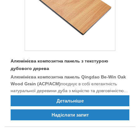
Алюмінієва композитна панель з текстурою
дубового дерева
Алюмінієва композитна панель Qingdao Be-Win Oak
Wood Grain (ACP/ACM)
поєднує в собі елегантність
натуральної деревини дуба з міцністю та довговічністю
алюмінієвих композитних матеріалів. Ця панель преміум-
Детальніше
класу, розроблена як для внутрішнього, так і для
зовнішнього застосування, має реалістичне покриття під
Надіслати запит
деревину, забезпечуючи чудову стійкість до атмосферних
впливів, вогнестійкість і довговічність. Завдяки своїй
легкій конструкції та легкому монтажу він є високоякісною
альтернативою масиву деревини, що робить його