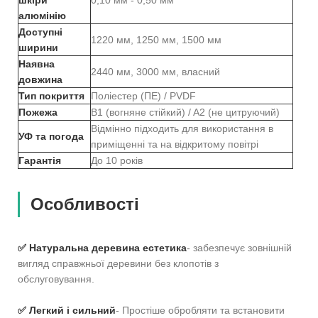
алюмінію
Доступні
1220 мм, 1250 мм, 1500 мм
ширини
Наявна
2440 мм, 3000 мм, власний
довжина
Тип покриття
Поліестер (ПЕ) / PVDF
Пожежа
B1 (вогняне стійкий) / A2 (не цитруючий)
Відмінно підходить для використання в
УФ та погода
приміщенні та на відкритому повітрі
Гарантія
До 10 років
Особливості
✅ Натуральна деревина естетика
- забезпечує зовнішній
вигляд справжньої деревини без клопотів з
обслуговування.
✅ Легкий і сильний
- Простіше обробляти та встановити