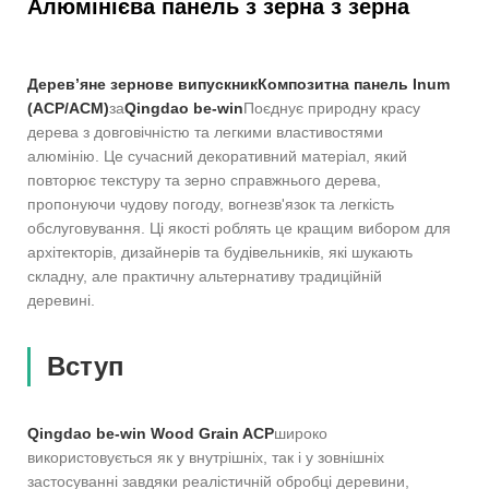
Алюмінієва панель з зерна з зерна
Дерев’яне зернове випускник
Композитна панель Inum
(ACP/ACM)
за
Qingdao be-win
Поєднує природну красу
дерева з довговічністю та легкими властивостями
алюмінію. Це сучасний декоративний матеріал, який
повторює текстуру та зерно справжнього дерева,
пропонуючи чудову погоду, вогнезв'язок та легкість
обслуговування. Ці якості роблять це кращим вибором для
архітекторів, дизайнерів та будівельників, які шукають
складну, але практичну альтернативу традиційній
деревині.
Вступ
Qingdao be-win Wood Grain ACP
широко
використовується як у внутрішніх, так і у зовнішніх
застосуванні завдяки реалістичній обробці деревини,