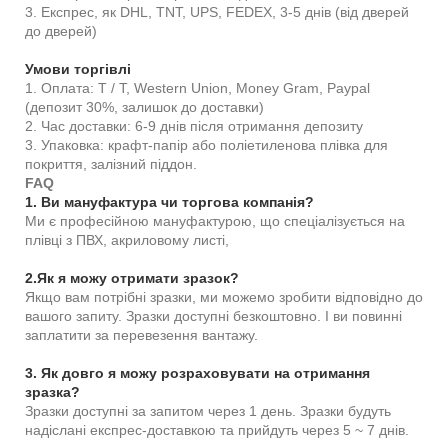
3. Експрес, як DHL, TNT, UPS, FEDEX, 3-5 днів (від дверей
до дверей)
Умови торгівлі
1. Оплата: T / T, Western Union, Money Gram, Paypal
(депозит 30%, залишок до доставки)
2. Час доставки: 6-9 днів після отримання депозиту
3. Упаковка: крафт-папір або поліетиленова плівка для
покриття, залізний піддон.
FAQ
1. Ви мануфактура чи торгова компанія?
Ми є професійною мануфактурою, що спеціалізується на
плівці з ПВХ, акриловому листі,
2.Як я можу отримати зразок?
Якщо вам потрібні зразки, ми можемо зробити відповідно до
вашого запиту. Зразки доступні безкоштовно. І ви повинні
заплатити за перевезення вантажу.
3. Як довго я можу розраховувати на отримання
зразка?
Зразки доступні за запитом через 1 день. Зразки будуть
надіслані експрес-доставкою та прийдуть через 5 ~ 7 днів.