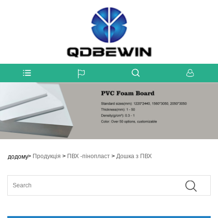
>
Продукція
>
ПВХ -пінопласт
>
Дошка з ПВХ
додому