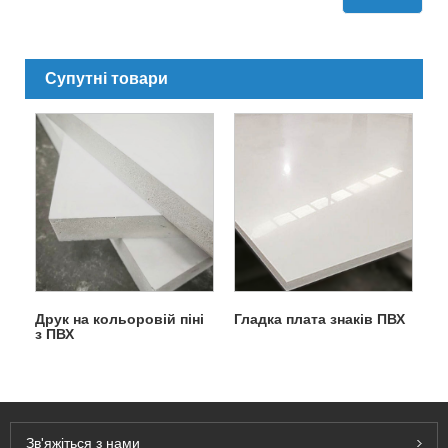
Супутні товари
Друк на кольоровій піні
Гладка плата знаків ПВХ
з ПВХ
Зв'яжіться з нами