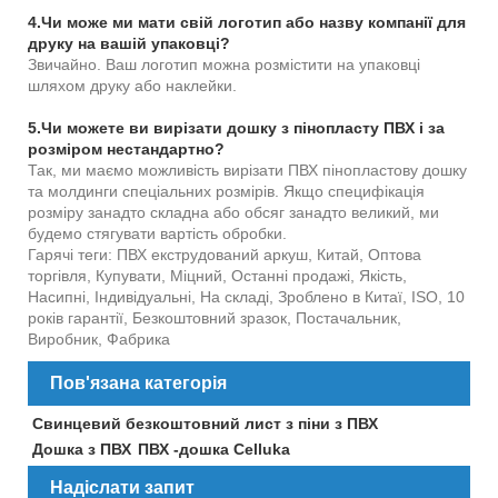
4.Чи може ми мати свій логотип або назву компанії для
друку на вашій упаковці?
Звичайно. Ваш логотип можна розмістити на упаковці
шляхом друку або наклейки.
5.Чи можете ви вирізати дошку з пінопласту ПВХ і за
розміром нестандартно?
Так, ми маємо можливість вирізати ПВХ пінопластову дошку
та молдинги спеціальних розмірів. Якщо специфікація
розміру занадто складна або обсяг занадто великий, ми
будемо стягувати вартість обробки.
Гарячі теги: ПВХ екструдований аркуш, Китай, Оптова
торгівля, Купувати, Міцний, Останні продажі, Якість,
Насипні, Індивідуальні, На складі, Зроблено в Китаї, ISO, 10
років гарантії, Безкоштовний зразок, Постачальник,
Виробник, Фабрика
Пов'язана категорія
Свинцевий безкоштовний лист з піни з ПВХ
Дошка з ПВХ
ПВХ -дошка Celluka
Надіслати запит