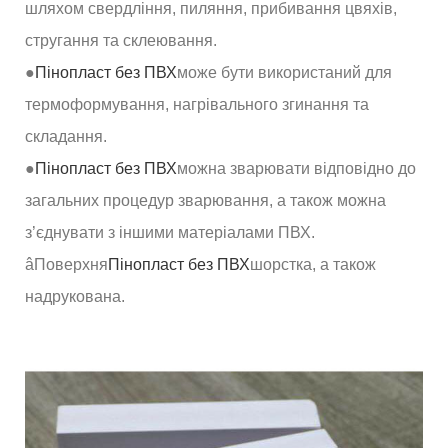
шляхом свердління, пиляння, прибивання цвяхів,
стругання та склеювання.
●
Пінопласт без ПВХ
може бути використаний для
термоформування, нагрівального згинання та
складання.
●
Пінопласт без ПВХ
можна зварювати відповідно до
загальних процедур зварювання, а також можна
з’єднувати з іншими матеріалами ПВХ.
âПоверхня
Пінопласт без ПВХ
шорстка, а також
надрукована.