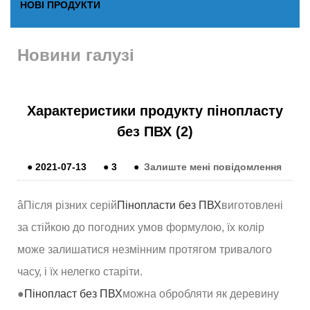
НОВІ ПРОДУКТИ
Новини галузі
Характеристики продукту пінопласту
без ПВХ (2)
●
2021-07-13
●
3
●
Залиште мені повідомлення
âПісля різних серій
Пінопласти без ПВХ
виготовлені
за стійкою до погодних умов формулою, їх колір
може залишатися незмінним протягом тривалого
часу, і їх нелегко старіти.
●
Пінопласт без ПВХ
можна обробляти як деревину