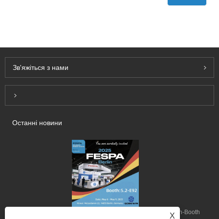
Зв'яжіться з нами
Inquiry For Pricelist
Останні новини
Qingdao Be-Win, щоб продемонструвати на Fespa 2025 Berlin-Booth
X